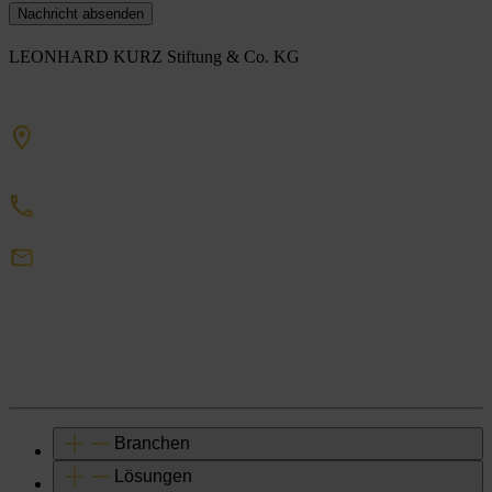
Nachricht absenden
LEONHARD KURZ Stiftung & Co. KG
Schwabacher Straße 482
90763 Fürth
+49 911 71 41 9634
info
kurz
de
Branchen
Lösungen