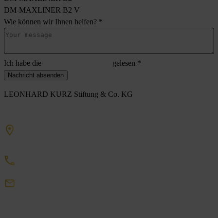
DM-MAXLINER B2 V
Wie können wir Ihnen helfen?
*
Ich habe die
Datenschutzerklärung
gelesen
*
Nachricht absenden
LEONHARD KURZ Stiftung & Co. KG
Schwabacher Straße 482
90763 Fürth
+49 911 71 41 0
DigitalEmbellishment
Kurz
de