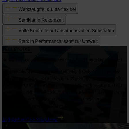
Werkzeugfrei & ultra-flexibel
Startklar in Rekordzeit
Volle Kontrolle auf anspruchsvollen Substraten
Stark in Performance, sanft zur Umwelt
FALLSTUDIE
So wird aus einem Standardetikett ein echter Hingucker am Regal
Erfahren Sie, wie unser Kunde Amberley Labels – ein führender
Etikettenverarbeiter – den DM-JETLINER eingesetzt hat, um seine
Produktion zu transformieren: vollintegriert, werkzeugfrei und mit
beeindruckenden Metalleffekten. Ein Praxisbeispiel, das zeigt, wie
Agilität, Effizienz und hochwertiges Design direkt an der
Druckmaschine zusammenkommen.
Vollständige Case Study lesen