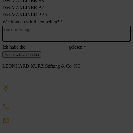
DM-MAXLINER B3
DM-MAXLINER B2
DM-MAXLINER B2 V
Wie können wir Ihnen helfen?
*
Ich habe die
Datenschutzerklärung
gelesen
*
Nachricht absenden
LEONHARD KURZ Stiftung & Co. KG
Schwabacher Straße 482
90763 Fürth
+49 911 71 41 0
DigitalEmbellishment
Kurz
de