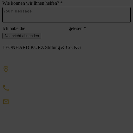
Wie können wir Ihnen helfen?
*
Ich habe die
Datenschutzerklärung
gelesen
*
Nachricht absenden
LEONHARD KURZ Stiftung & Co. KG
Schwabacher Straße 482
90763 Fürth
+49 911 71 41 0
DigitalEmbellishment
Kurz
de